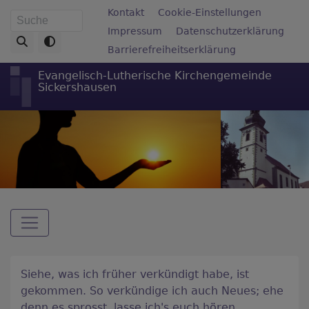
Direkt
Fußbereichsmenü
Kontakt
Cookie-Einstellungen
Suche
zum
Impressum
Datenschutzerklärung
Inhalt
Barrierefreiheitserklärung
Evangelisch-Lutherische Kirchengemeinde
Sickershausen
Hauptnavigation
Siehe, was ich früher verkündigt habe, ist
gekommen. So verkündige ich auch Neues; ehe
denn es sprosst, lasse ich's euch hören.