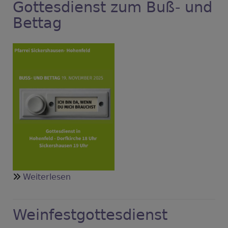
Gottesdienst zum Buß- und
Bettag
über
Weiterlesen
Gottesdienst
zum
Weinfestgottesdienst
Buß-
und