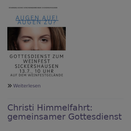
Bettag
über
Weiterlesen
Weinfestgottesdienst
Christi Himmelfahrt:
gemeinsamer Gottesdienst