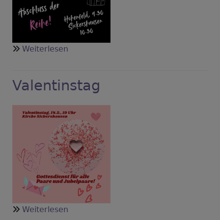
über
Weiterlesen
Abschluss
Predigtreihe
Valentinstag
am
Sonntag
über
Weiterlesen