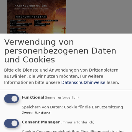
Verwendung von
personenbezogenen Daten
und Cookies
Bitte die Dienste und Anwendungen von Drittanbietern
auswählen, die wir nutzen möchten.
Für weitere
über
Weiterlesen
Informationen bitte unsere
Datenschutzhinweise
lesen.
Gottesdienste
rund
Funktional
(immer erforderlich)
Vorstellungsgottesdienst
um
Speichern von Daten: Cookie für die Benutzersitzung
Ostern
der Konfis
Zweck
:
Funktional
Consent Manager
(immer erforderlich)
Cookie Consent speichert Ihre Einwilligungsstatus im