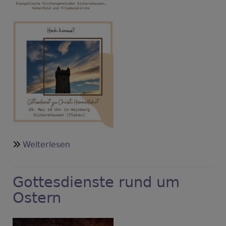
über
Weiterlesen
Christi
Himmelfahrt:
Gottesdienste rund um
gemeinsamer
Gottesdienst
Ostern