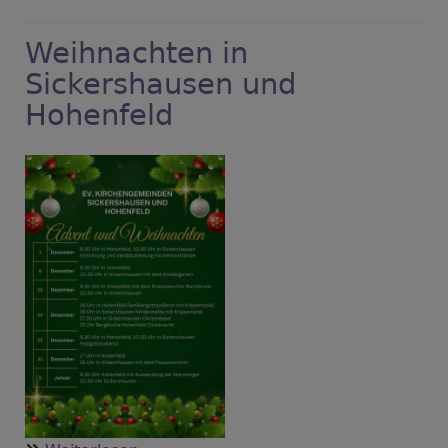
Valentinstag
Weihnachten in
Sickershausen und
Hohenfeld