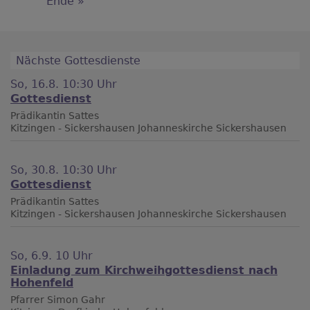
Last
Ende »
Seite
page
Nächste Gottesdienste
So, 16.8. 10:30 Uhr
Gottesdienst
Prädikantin Sattes
Kitzingen - Sickershausen
Johanneskirche Sickershausen
So, 30.8. 10:30 Uhr
Gottesdienst
Prädikantin Sattes
Kitzingen - Sickershausen
Johanneskirche Sickershausen
So, 6.9. 10 Uhr
Einladung zum Kirchweihgottesdienst nach
Hohenfeld
Pfarrer Simon Gahr