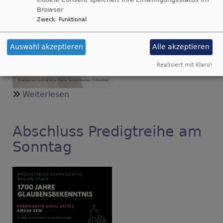
Browser
Zweck
:
Funktional
Auswahl akzeptieren
Alle akzeptieren
Realisiert mit Klaro!
über
Weiterlesen
Vorstellungsgottesdienst
der
Abschluss Predigtreihe am
Konfis
Sonntag