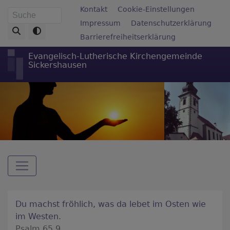
Direkt
Fußbereichsmenü
Kontakt
Cookie-Einstellungen
Suche
zum
Impressum
Datenschutzerklärung
Inhalt
Barrierefreiheitserklärung
Evangelisch-Lutherische Kirchengemeinde
Sickershausen
Hauptnavigation
Du machst fröhlich, was da lebet im Osten wie
im Westen.
Psalm 65,9