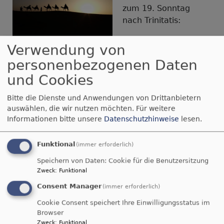
zum 19. Sonntag
nach Trinitatis:⁠
Verwendung von
Bildrechte
beim Autor
Sofagottesdienst
personenbezogenen Daten
auf
www.evangelisch-
sickershausen.de/19trinitatis⁠
und Cookies
Bitte die Dienste und Anwendungen von Drittanbietern
Der Gottesdienst findet unter Hygieneauflagen in
auswählen, die wir nutzen möchten.
Für weitere
der Kirche statt.
Informationen bitte unsere
Datenschutzhinweise
lesen.
#Sofagottesdienst #Sickershausen #Kitzingen
Funktional
(immer erforderlich)
#Gottesdienstonline⁠
Speichern von Daten: Cookie für die Benutzersitzung
Bild von
Free-Photos
auf
Pixabay
Zweck
:
Funktional
Consent Manager
(immer erforderlich)
Sofagottesdienste
Cookie Consent speichert Ihre Einwilligungsstatus im
Browser
Zweck
:
Funktional