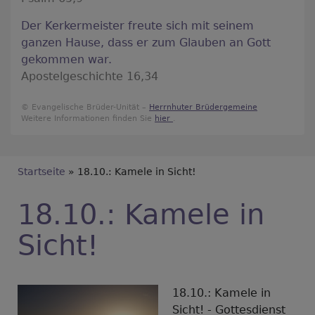
Der Kerkermeister freute sich mit seinem
ganzen Hause, dass er zum Glauben an Gott
gekommen war.
Apostelgeschichte 16,34
© Evangelische Brüder-Unität –
Herrnhuter Brüdergemeine
Weitere Informationen finden Sie
hier
.
Breadcrumb
Startseite
18.10.: Kamele in Sicht!
18.10.: Kamele in
Sicht!
18.10.: Kamele in
Sicht! - Gottesdienst