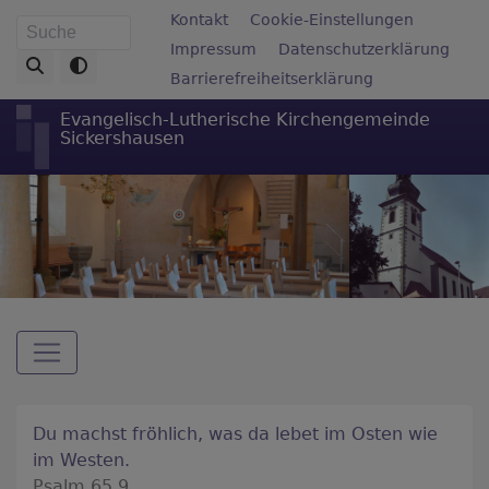
Direkt
Fußbereichsmenü
Kontakt
Cookie-Einstellungen
Suche
zum
Impressum
Datenschutzerklärung
Inhalt
Barrierefreiheitserklärung
Evangelisch-Lutherische Kirchengemeinde
Sickershausen
Hauptnavigation
Du machst fröhlich, was da lebet im Osten wie
im Westen.
Psalm 65,9