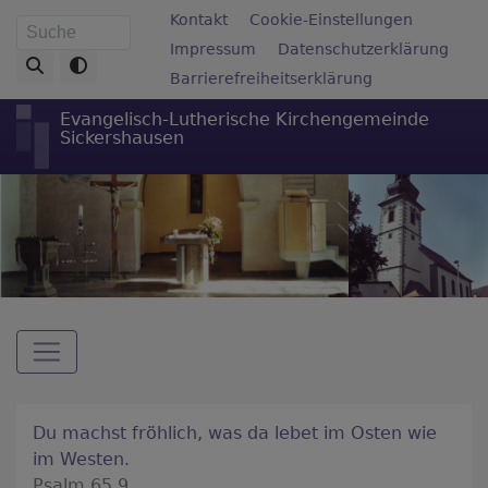
Direkt
Fußbereichsmenü
Kontakt
Cookie-Einstellungen
Suche
zum
Impressum
Datenschutzerklärung
Inhalt
Barrierefreiheitserklärung
Evangelisch-Lutherische Kirchengemeinde
Sickershausen
Hauptnavigation
Du machst fröhlich, was da lebet im Osten wie
im Westen.
Psalm 65,9