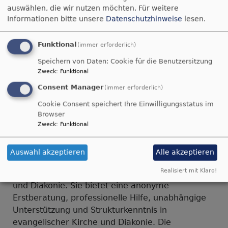
auswählen, die wir nutzen möchten.
Für weitere
342;
Mail:
meldestelleSG@elkb.de
Informationen bitte unsere
Datenschutzhinweise
lesen.
Funktional
(immer erforderlich)
Speichern von Daten: Cookie für die Benutzersitzung
Zweck
:
Funktional
Consent Manager
(immer erforderlich)
Cookie Consent speichert Ihre Einwilligungsstatus im
Browser
Anlaufstelle.help
Zweck
:
Funktional
Die zentrale Anlaufstelle.help ist eine
Auswahl akzeptieren
Alle akzeptieren
unabhängige und kostenlose Beratungsstelle für
Realisiert mit Klaro!
Betroffene von sexualisierter Gewalt in Kirche
und Diakonie. Sie bietet eine anonyme
Erstberatung, professionelle Hilfe, unabhängige
Unterstützung und Strukturkenntnis in
evangelischer Kirche und Diakonie. Die