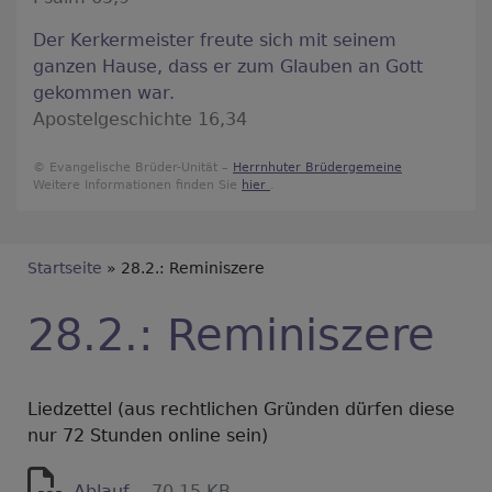
Der Kerkermeister freute sich mit seinem
ganzen Hause, dass er zum Glauben an Gott
gekommen war.
Apostelgeschichte 16,34
© Evangelische Brüder-Unität –
Herrnhuter Brüdergemeine
Weitere Informationen finden Sie
hier
.
Breadcrumb
Startseite
28.2.: Reminiszere
28.2.: Reminiszere
Liedzettel (aus rechtlichen Gründen dürfen diese
nur 72 Stunden online sein)
Ablauf
70.15 KB