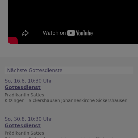
Nächste Gottesdienste
So, 16.8. 10:30 Uhr
Gottesdienst
Prädikantin Sattes
Kitzingen - Sickershausen
Johanneskirche Sickershausen
So, 30.8. 10:30 Uhr
Gottesdienst
Prädikantin Sattes