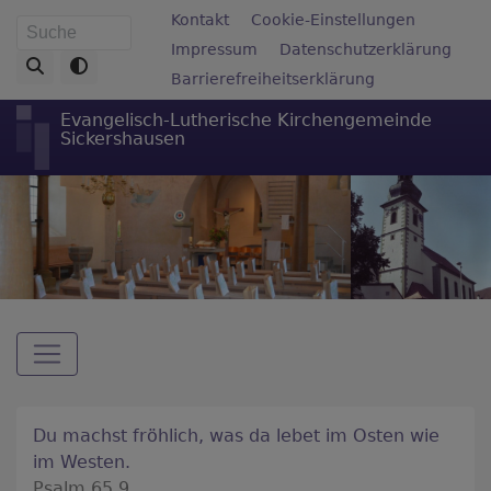
Direkt
Fußbereichsmenü
Kontakt
Cookie-Einstellungen
Suche
zum
Impressum
Datenschutzerklärung
Inhalt
Barrierefreiheitserklärung
Evangelisch-Lutherische Kirchengemeinde
Sickershausen
Hauptnavigation
Du machst fröhlich, was da lebet im Osten wie
im Westen.
Psalm 65,9