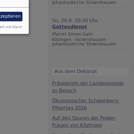
Johanneskirche Sickershausen
ion etwa 10
kzeptieren
So, 20.9. 10:30 Uhr
Gottesdienst
ert mit Klaro!
Pfarrer Simon Gahr
Kitzingen - Sickershausen
Johanneskirche Sickershausen
Aus dem Dekanat
Präsidentin der Landessynode
zu Besuch
Ökumenischer Schwanberg-
Pilgertag 2026
Auf den Spuren der Power-
Frauen von Kitzingen