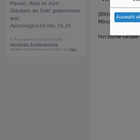
Hause, dass er zum
Glauben an Gott gekommen
(Bitte mit 1,5 M
Auswahl a
war.
Minuten).
Apostelgeschichte 16,34
Herzliche Grüße
© Evangelische Brüder-Unität –
Herrnhuter Brüdergemeine
Weitere Informationen finden Sie
hier
.