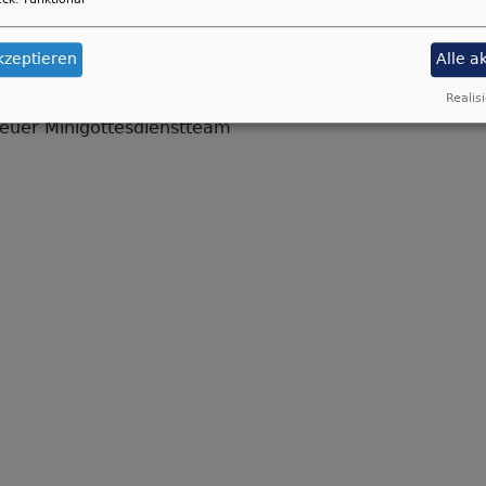
etern Abstand stehen, wir brauchen für die Abschlussakt
kzeptieren
Alle a
Realisi
 euer Minigottesdienstteam