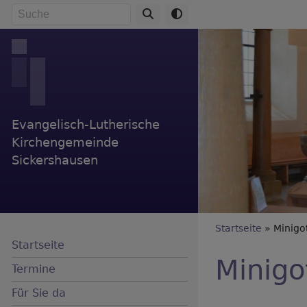
Direkt
Suche
zum
Inhalt
Evangelisch-Lutherische
Kirchengemeinde
Sickershausen
Breadc
Startseite
Minigot
Startseite
Minigo
Termine
Für Sie da