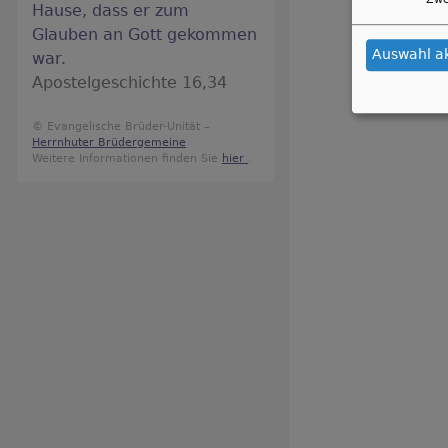
Hause, dass er zum
Glauben an Gott gekommen
Auswahl a
war.
Apostelgeschichte 16,34
© Evangelische Brüder-Unität –
Herrnhuter Brüdergemeine
Weitere Informationen finden Sie
hier
.