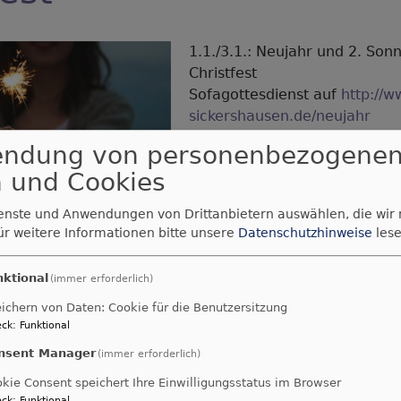
1.1./3.1.: Neujahr und 2. Son
Christfest
Sofagottesdienst auf
http://w
sickershausen.de/neujahr
endung von personenbezogene
Gottesdienst am 1.1. in der 
11 Uhr,
 und Cookies
in Sickershausen am 3.1. um 
ienste und Anwendungen von Drittanbietern auswählen, die wir
Gottesdienst mit Lektorin Dill
ür weitere Informationen bitte unsere
Datenschutzhinweise
lese
(Hygienekonzept)
nktional
(immer erforderlich)
otos auf Pixabay
ichern von Daten: Cookie für die Benutzersitzung
ck
:
Funktional
ste
nsent Manager
(immer erforderlich)
kie Consent speichert Ihre Einwilligungsstatus im Browser
ck
:
Funktional