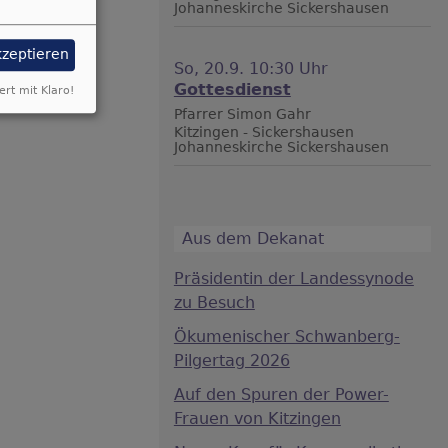
Johanneskirche Sickershausen
kzeptieren
So, 20.9. 10:30 Uhr
Gottesdienst
ert mit Klaro!
Pfarrer Simon Gahr
Kitzingen - Sickershausen
Johanneskirche Sickershausen
Aus dem Dekanat
Präsidentin der Landessynode
zu Besuch
Ökumenischer Schwanberg-
Pilgertag 2026
Auf den Spuren der Power-
Frauen von Kitzingen