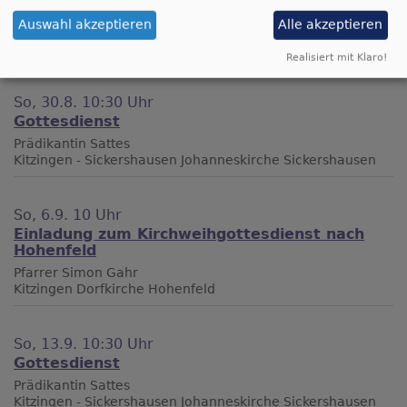
Gottesdienst
Auswahl akzeptieren
Alle akzeptieren
Prädikantin Sattes
Kitzingen - Sickershausen
Johanneskirche Sickershausen
Realisiert mit Klaro!
So, 30.8. 10:30 Uhr
Gottesdienst
Prädikantin Sattes
Kitzingen - Sickershausen
Johanneskirche Sickershausen
So, 6.9. 10 Uhr
Einladung zum Kirchweihgottesdienst nach
Hohenfeld
Pfarrer Simon Gahr
Kitzingen
Dorfkirche Hohenfeld
So, 13.9. 10:30 Uhr
Gottesdienst
Prädikantin Sattes
Kitzingen - Sickershausen
Johanneskirche Sickershausen