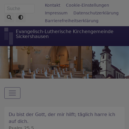
Direkt
Fußbereichsmenü
Kontakt
Cookie-Einstellungen
Suche
zum
Impressum
Datenschutzerklärung
Inhalt
Barrierefreiheitserklärung
Evangelisch-Lutherische Kirchengemeinde
Sickershausen
Hauptnavigation
Du bist der Gott, der mir hilft; täglich harre ich
auf dich.
Psalm 25,5