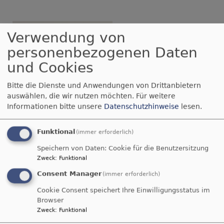
Mehr rausfinden am
Verwendung von
Pfingstsonntag um
personenbezogenen Daten
10.10 Uhr auf dem
Sportplatz oder als
und Cookies
Sofagottesdienst:
Bitte die Dienste und Anwendungen von Drittanbietern
auswählen, die wir nutzen möchten.
Für weitere
Bildrechte
beim Autor
Informationen bitte unsere
Datenschutzhinweise
lesen.
http://www.evangelisch-
sickershausen.de/pfingsten
Funktional
(immer erforderlich)
Bild von Steve Buissinne auf Pixabay
Speichern von Daten: Cookie für die Benutzersitzung
Zweck
:
Funktional
Sofagottesdienste
Consent Manager
(immer erforderlich)
Cookie Consent speichert Ihre Einwilligungsstatus im
Browser
Nächste Gottesdienste
Zweck
:
Funktional
So, 16.8. 10:30 Uhr