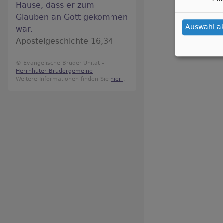
Hause, dass er zum
Glauben an Gott gekommen
Auswahl a
war.
Apostelgeschichte 16,34
© Evangelische Brüder-Unität –
Herrnhuter Brüdergemeine
Weitere Informationen finden Sie
hier
.