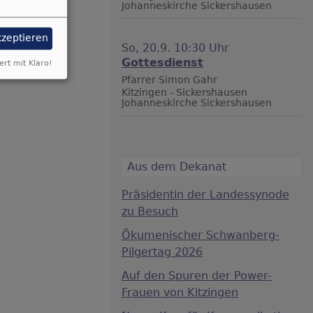
Johanneskirche Sickershausen
kzeptieren
So, 20.9. 10:30 Uhr
Gottesdienst
ert mit Klaro!
Pfarrer Simon Gahr
Kitzingen - Sickershausen
Johanneskirche Sickershausen
Aus dem Dekanat
Präsidentin der Landessynode
zu Besuch
Ökumenischer Schwanberg-
Pilgertag 2026
Auf den Spuren der Power-
Frauen von Kitzingen