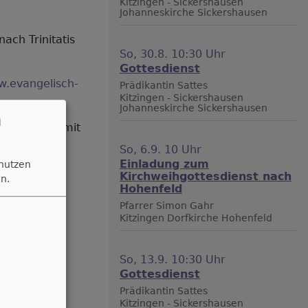
Kitzingen - Sickershausen
Johanneskirche Sickershausen
ach Trinitatis
So, 30.8. 10:30 Uhr
Gottesdienst
.evangelisch-
Prädikantin Sattes
Kitzingen - Sickershausen
Johanneskirche Sickershausen
n
m 10.10 Uhr mit
So, 6.9. 10 Uhr
Einladung zum
 nutzen
xabay
Kirchweihgottesdienst nach
n.
Hohenfeld
Pfarrer Simon Gahr
Kitzingen
Dorfkirche Hohenfeld
So, 13.9. 10:30 Uhr
Gottesdienst
Prädikantin Sattes
Kitzingen - Sickershausen