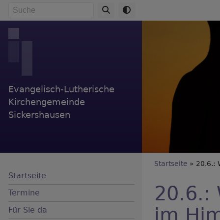
Direkt
Suche
zum
Inhalt
Evangelisch-Lutherische
Kirchengemeinde
Sickershausen
Breadc
Startseite
20.6.: 
Startseite
20.6.:
Termine
im Him
Für Sie da