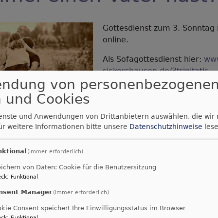
Gottesdienst zum 3. Sonntag n
online.
Als Sofagottesdienst hier:
www
sickershausen.de/3trinitatis
endung von personenbezogene
In der Kirche Gottesdienst u
 und Cookies
Sicherheitskonzept.
ienste und Anwendungen von Drittanbietern auswählen, die wir
Bild von
Mabel Amber
auf
Pi
ür weitere Informationen bitte unsere
Datenschutzhinweise
lese
nktional
(immer erforderlich)
ste
ichern von Daten: Cookie für die Benutzersitzung
ck
:
Funktional
nsent Manager
(immer erforderlich)
kie Consent speichert Ihre Einwilligungsstatus im Browser
ck
:
Funktional