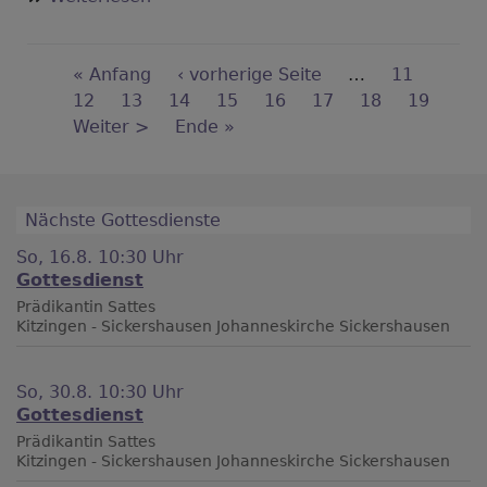
Schiefe
Zeiten?
Seitennummerierung
First
« Anfang
Vorherige
‹ vorherige Seite
…
Seite
11
page
Seite
12
Seite
13
Seite
14
Seite
Aktuelle
15
Seite
16
Seite
17
Seite
18
Seite
19
Nächste
Weiter >
Last
Ende »
Seite
Seite
page
Nächste Gottesdienste
So, 16.8. 10:30 Uhr
Gottesdienst
Prädikantin Sattes
Kitzingen - Sickershausen
Johanneskirche Sickershausen
So, 30.8. 10:30 Uhr
Gottesdienst
Prädikantin Sattes
Kitzingen - Sickershausen
Johanneskirche Sickershausen