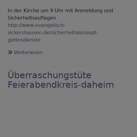
In der Kirche um 9 Uhr mit Anmeldung und
Sicherheitsauflagen
http://www.evangelisch-
sickershausen.de/sicherheitskonzept-
gottesdienste
über
Weiterlesen
21.
Juni:
Überraschungstüte
Was
ein
Feierabendkreis-daheim
Ochse
mit
uns
zu
tun
hat