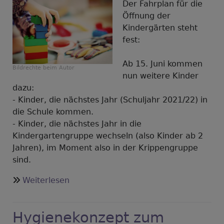
Der Fahrplan für die
Öffnung der
Kindergärten steht
fest:
Ab 15. Juni kommen
Bildrechte
beim Autor
nun weitere Kinder
dazu:
- Kinder, die nächstes Jahr (Schuljahr 2021/22) in
die Schule kommen.
- Kinder, die nächstes Jahr in die
Kindergartengruppe wechseln (also Kinder ab 2
Jahren), im Moment also in der Krippengruppe
sind.
über
Weiterlesen
Ab
1.
Hygienekonzept zum
Juli