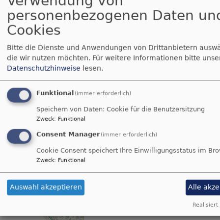
Verwendung von
Sofagottesdienst ist
personenbezogenen Daten un
online:
http://www.evangelisch-
Cookies
sickershausen.de/1triniatis
über
Bitte die Dienste und Anwendungen von Drittanbietern ausw
Weiterlesen
die wir nutzen möchten.
Für weitere Informationen bitte unse
Die
Datenschutzhinweise
lesen.
Bibel
Wundertütengottesdienst
das
Funktional
(immer erforderlich)
meistverkaufte
Buch
Speichern von Daten: Cookie für die Benutzersitzung
Etwas ganz Besonderes:
der
Zweck
:
Funktional
Der Minigottesdienst ist ja
Welt
manchmal "on Tour",
Consent Manager
(immer erforderlich)
-
diesmal ist der
Cookie Consent speichert Ihre Einwilligungsstatus im Br
und?
Minigottesdienst aber to-
Zweck
:
Funktional
go:
Auswahl akzeptieren
Alle akz
Es gibt am Startplatz in der
Kirche eine Wundertüte, in
Realisiert
der alles drin ist für den