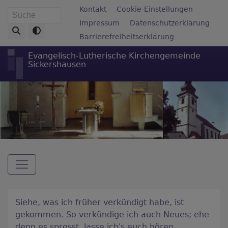
Direkt
Fußbereichsmenü
Kontakt
Cookie-Einstellungen
Suche
zum
Impressum
Datenschutzerklärung
Inhalt
Barrierefreiheitserklärung
Evangelisch-Lutherische Kirchengemeinde
Sickershausen
Hauptnavigation
Siehe, was ich früher verkündigt habe, ist
gekommen. So verkündige ich auch Neues; ehe
denn es sprosst, lasse ich's euch hören.