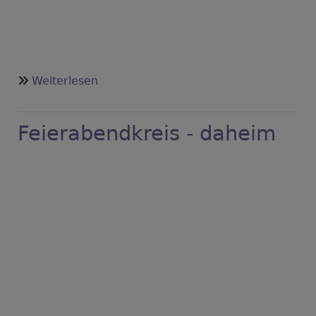
über
Weiterlesen
Wundertütengottesdienst
-
Feierabendkreis - daheim
letzte
Vorbereitungen.