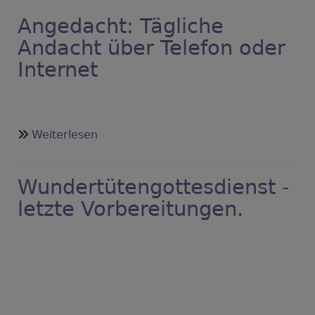
Angedacht: Tägliche
Andacht über Telefon oder
Internet
über
Weiterlesen
Angedacht:
Tägliche
Wundertütengottesdienst -
Andacht
über
letzte Vorbereitungen.
Telefon
oder
Internet