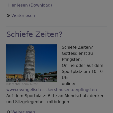
Hier lesen (Download)
über
Weiterlesen
Hygienekonzept
zum
Schiefe Zeiten?
Ablauf
von
Bestattungen
Schiefe Zeiten?
am
Gottesdienst zu
Friedhof
Pfingsten.
Sickershausen
Online oder auf dem
Sportplatz um 10.10
Uhr
online:
Bildrechte
beim Autor
www.evangelisch-sickershausen.de/pfingsten
Auf dem Sportplatz: Bitte an Mundschutz denken
und Sitzgelegenheit mitbringen.
über
Weiterlesen