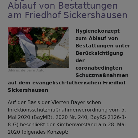
alle
Ablauf von Bestattungen
Kinder
am Friedhof Sickershausen
im
Kindergarten!
Hygienekonzept
zum Ablauf von
Bestattungen unter
Berücksichtigung
der
coronabedingten
Bildrechte
beim Autor
Schutzmaßnahmen
auf dem evangelisch-lutherischen Friedhof
Sickershausen
Auf der Basis der Vierten Bayerischen
Infektionsschutzmaßnahmenverordnung vom 5.
Mai 2020 (BayMBt. 2020 Nr. 240, BayRS 2126-1-
8-G) beschließt der Kirchenvorstand am 28. Mai
2020 folgendes Konzept: